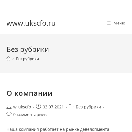
Перейти
к
содержимому
www.ukscfo.ru
Меню
Без рубрики
>
Без рубрики
О компании
Автор
Запись
Рубрика
w_ukscfo
03.07.2021
Без рубрики
записи:
опубликована:
записи:
Комментарии
0 комментариев
к
записи:
Наша компания работает на рынке девелопмента