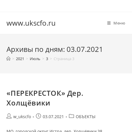
Перейти
к
содержимому
www.ukscfo.ru
Меню
Архивы по дням: 03.07.2021
>
2021
>
Июль
>
3
>
Страница 3
«ПЕРЕКРЕСТОК» Дер.
Холщёвики
Автор
Запись
Рубрика
w_ukscfo
03.07.2021
ОБЪЕКТЫ
записи:
опубликована:
записи:
МО, городской округ Истра, дер. Холщёвики,38