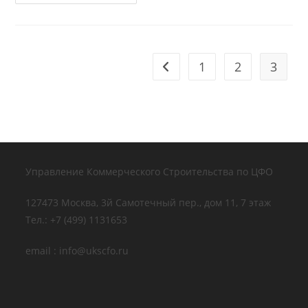
Компании
1
2
3
Перейти на предыдущую стр
Управление Коммерческого Строительства по ЦФО
127473 Москва, 3й Самотечный пер., дом 11, 7 этаж
Тел.: +7 (499) 1131653
email : info@ukscfo.ru