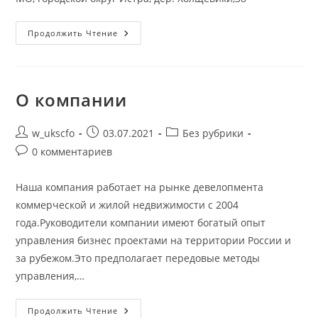
«ПЕРЕКРЕСТОК»
Продолжить Чтение
Дер.
Холщёвики
О компании
Автор
Запись
Рубрика
w_ukscfo
03.07.2021
Без рубрики
записи:
опубликована:
записи:
Комментарии
0 комментариев
к
записи:
Наша компания работает на рынке девелопмента
коммерческой и жилой недвижимости с 2004
года.Руководители компании имеют богатый опыт
управления бизнес проектами на территории России и
за рубежом.Это предполагает передовые методы
управления,…
О
Продолжить Чтение