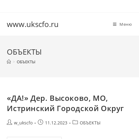
Перейти
к
содержимому
www.ukscfo.ru
Меню
ОБЪЕКТЫ
>
ОБЪЕКТЫ
«ДА!» Дер. Высоково, МО,
Истринский Городской Округ
Автор
Запись
Рубрика
w_ukscfo
11.12.2023
ОБЪЕКТЫ
записи:
опубликована:
записи: