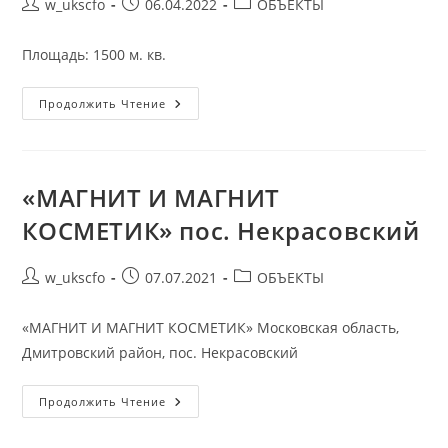
Автор
Запись
Рубрика
w_ukscfo
06.04.2022
ОБЪЕКТЫ
записи:
опубликована:
записи:
Площадь: 1500 м. кв.
«ПЕРЕКРЕСТОК»
Продолжить Чтение
МО,
Г.о.
Истра,
Ул.
Центральная,
14а
«МАГНИТ И МАГНИТ
КОСМЕТИК» пос. Некрасовский
Автор
Запись
Рубрика
w_ukscfo
07.07.2021
ОБЪЕКТЫ
записи:
опубликована:
записи:
«МАГНИТ И МАГНИТ КОСМЕТИК» Московская область,
Дмитровский район, пос. Некрасовский
«МАГНИТ
Продолжить Чтение
И
МАГНИТ
КОСМЕТИК»