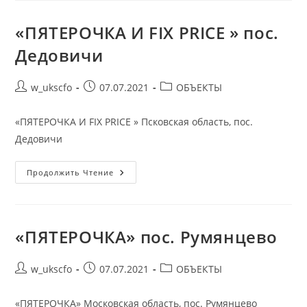
Пос.
Некрасовский
«ПЯТЕРОЧКА И FIX PRICE » пос.
Дедовичи
Автор
Запись
Рубрика
w_ukscfo
07.07.2021
ОБЪЕКТЫ
записи:
опубликована:
записи:
«ПЯТЕРОЧКА И FIX PRICE » Псковская область, пос.
Дедовичи
«ПЯТЕРОЧКА
Продолжить Чтение
И
FIX
PRICE
»
Пос.
Дедовичи
«ПЯТЕРОЧКА» пос. Румянцево
Автор
Запись
Рубрика
w_ukscfo
07.07.2021
ОБЪЕКТЫ
записи:
опубликована:
записи:
«ПЯТЕРОЧКА» Московская область, пос. Румянцево