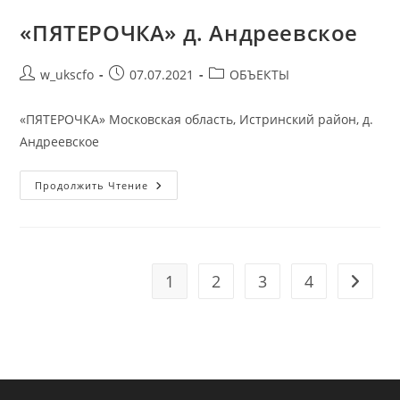
«ПЯТЕРОЧКА» д. Андреевское
Автор
Запись
Рубрика
w_ukscfo
07.07.2021
ОБЪЕКТЫ
записи:
опубликована:
записи:
«ПЯТЕРОЧКА» Московская область, Истринский район, д.
Андреевское
«ПЯТЕРОЧКА»
Продолжить Чтение
Д.
Андреевское
1
2
3
4
Перейт