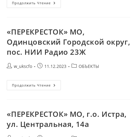
«ДА!»
Продолжить Чтение
Дер.
Высоково,
МО,
Истринский
Городской
Округ
«ПЕРЕКРЕСТОК» МО,
Одинцовский Городской округ,
пос. НИИ Радио 23Ж
Автор
Запись
Рубрика
w_ukscfo
11.12.2023
ОБЪЕКТЫ
записи:
опубликована:
записи:
«ПЕРЕКРЕСТОК»
Продолжить Чтение
МО,
Одинцовский
Городской
Округ,
Пос.
НИИ
«ПЕРЕКРЕСТОК» МО, г.о. Истра,
Радио
23Ж
ул. Центральная, 14а