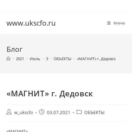
Перейти
к
содержимому
www.ukscfo.ru
Меню
Блог
>
2021
>
Июль
>
3
>
ОБЪЕКТЫ
>
«МАГНИТ» г. Дедовск
«МАГНИТ» г. Дедовск
Автор
Запись
Рубрика
w_ukscfo
03.07.2021
ОБЪЕКТЫ
записи:
опубликована:
записи:
«МАГНИТ»