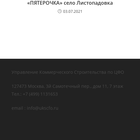
«ПЯТЕРОЧКА» село Листопадовка
03.07.2021
Управление Коммерческого Строительства по ЦФО
127473 Москва, 3й Самотечный пер., дом 11, 7 этаж
Тел.: +7 (499) 1131653
email : info@ukscfo.ru